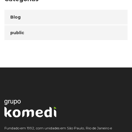
Blog
public
Fundado em 1992, com unidades em São Paulo, Rio de Janeiro e