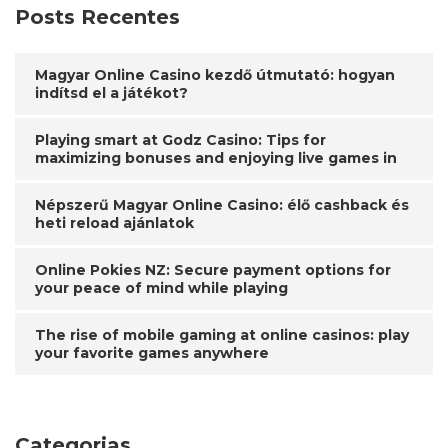
Posts Recentes
Magyar Online Casino kezdő útmutató: hogyan
indítsd el a játékot?
Playing smart at Godz Casino: Tips for
maximizing bonuses and enjoying live games in
Népszerű Magyar Online Casino: élő cashback és
heti reload ajánlatok
Online Pokies NZ: Secure payment options for
your peace of mind while playing
The rise of mobile gaming at online casinos: play
your favorite games anywhere
Categorias